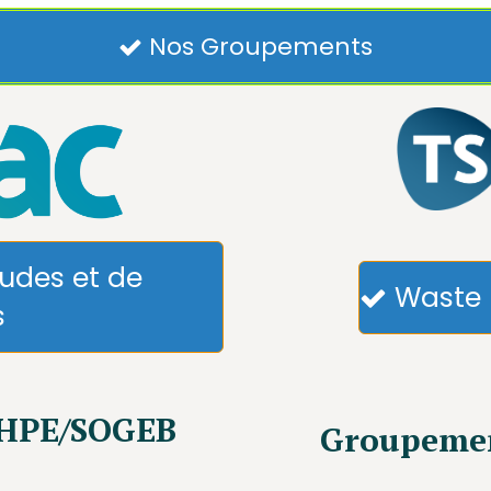
Nos Groupements

udes et de
Waste 

s
HPE/SOGEB
Groupemen