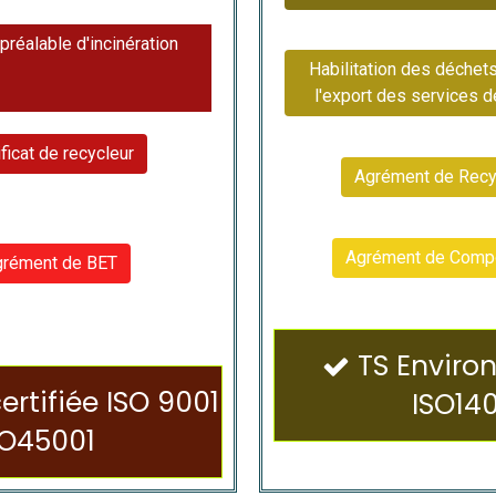
réalable d'incinération
Habilitation des déchet
l'export des services d
ificat de recycleur
Agrément de Recy
Agrément de Comp
rément de BET
TS Environ

rtifiée ISO 9001
ISO140
SO45001