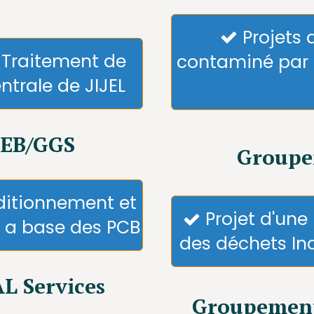
Projets 

e Traitement de
contaminé par 
ntrale de JIJEL
EB/GGS
Groupe
ditionnement et
Projet d'une

s a base des PCB
des déchets In
L Services
Groupement