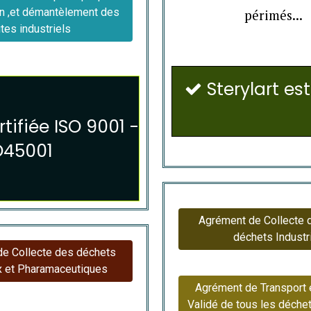
on ,et démantèlement des
périmés...
ites industriels
Sterylart est

ifiée ISO 9001 -
SO45001
Agrément de Collecte d
déchets Industr
e Collecte des déchets
 et Pharamaceutiques
Agrément de Transport 
Validé de tous les déchet