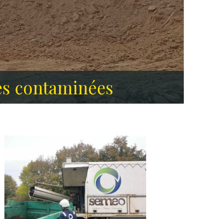
stances dangereuses
res contaminées