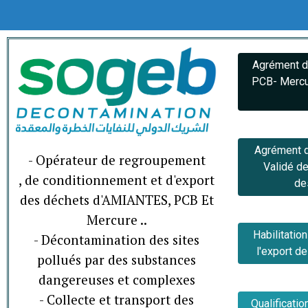
Agrément de
PCB- Mercu
Agrément d
- Opérateur de regroupement
Validé d
, de conditionnement et d'export
de
des déchets d'AMIANTES, PCB Et
Mercure ..
Habilitatio
- Décontamination des sites
l'export d
pollués par des substances
dangereuses et complexes
- Collecte et transport des
Qualificatio