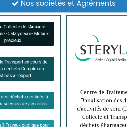
Nos sociétés et Agréments

 Collecte de l'Amiante -
re -Catalyseurs- Métaux
précieux
e Transport en cours de
es déchets Complexes
stinés a l'export
Centre de Traitem
n des déchets destinés à
Banalisation des d
es services de sécurités
d'activités de soin (
- Collecte et Trans
déchets Pharmaceu
n 3 Travaux publique pour