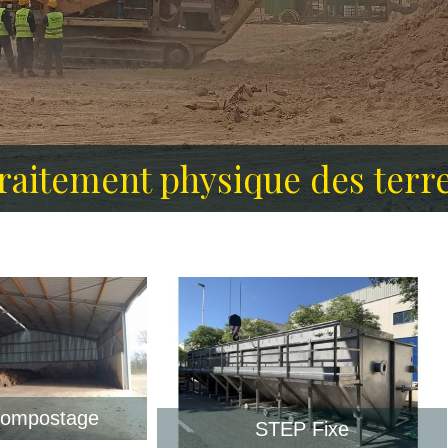
es contaminées par des sub
traitement physique des ter
Compostage
STEP Fixe